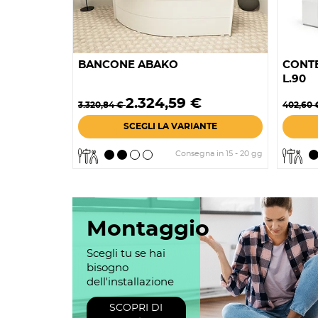
BANCONE ABAKO
CONTE
L.90
Prezzo
Prezzo
Prezzo
Prezzo
2.324,59 €
3.320,84 €
402,60
base
base
SCEGLI LA VARIANTE
Consegna in 15 - 20 gg
Montaggio
Scegli tu se hai
bisogno
dell'installazione
SCOPRI DI