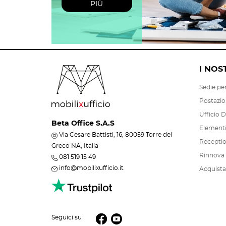
PIÙ
I NOS
Sedie per
Postazio
Ufficio D
Beta Office S.A.S
Elementi 
Via Cesare Battisti, 16, 80059 Torre del
Recepti
Greco NA, Italia
Rinnova i
081 519 15 49
info@mobilixufficio.it
Acquista
Seguici su