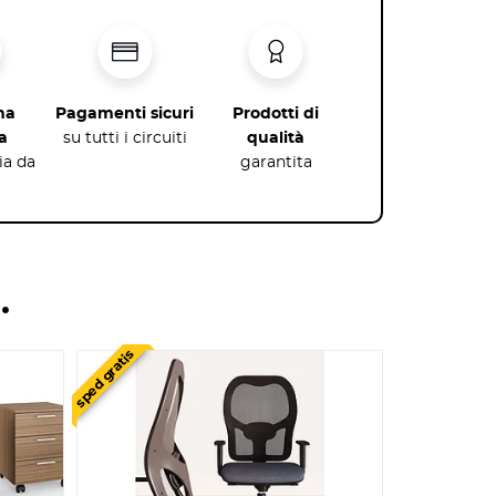
na
Pagamenti sicuri
Prodotti di
a
su tutti i circuiti
qualità
lia da
garantita
…
sped gratis