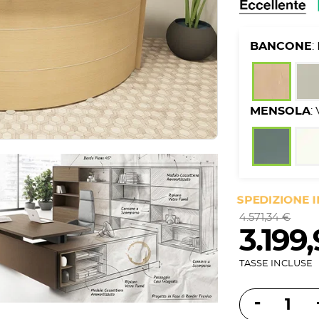
BANCONE
MENSOLA
:
SPEDIZIONE 
4.571,34 €
3.199
TASSE INCLUSE