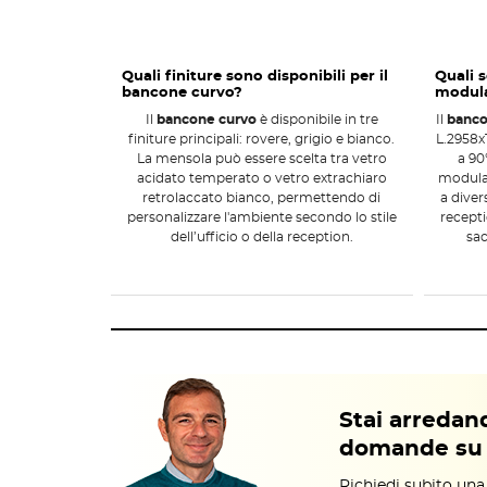
Fianchi terminali:
coordinati al colore del bancone,
Gambone centrale:
per garantire stabilità.
Queste scelte permettono di trasformare il
bancone curv
Quali finiture sono disponibili per il
Quali s
bancone curvo?
modula
lo spazio e valorizzando l’estetica dell’ambiente.
Il
bancone curvo
è disponibile in tre
Il
banco
Dimensioni e modularità
finiture principali: rovere, grigio e bianco.
L.2958x
La mensola può essere scelta tra vetro
a 90
Con un ingombro totale di L.2958x1313 mm,
il bancone c
acidato temperato o vetro extrachiaro
modular
interni
, consentendo di adattarlo a diverse configurazioni
retrolaccato bianco, permettendo di
a diver
da ufficio
o come postazione per reception moderna. Il des
personalizzare l'ambiente secondo lo stile
recepti
dell’ufficio o della reception.
sac
visitatori senza compromettere l’aspetto estetico e la fu
organizzato.
Installazione e montaggio
L’installazione del bancone curvo richiede precisione
. 
gambone centrale deve seguire le istruzioni dettagliate per 
vetro
può essere completato con mensole coordinate e v
lavorativi
, pronto a valorizzare uffici e reception con un 
Stai arredand
domande su 
Abbinamenti consigliati
Richiedi subito una
Per un allestimento coerente, il
bancone curvo
può esser