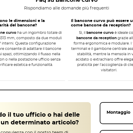
Faq su Bancone curvo
Rispondiamo alle domande più frequenti
o
in un vero
bancone da reception
, ottimizzando
ono le dimensioni e la
Il bancone curvo può essere 
rità del bancone?
come bancone da reception?
ne curvo
ha un ingombro totale di
Sì, il
bancone curvo
è ideale 
1313 mm, composto da due moduli
bancone da reception
grazie al
° interni. Questa configurazione
forma ergonomica e modulare. I 
urvo offre modularità grazie ai due moduli a 90°
e consente di adattare il bancone
terminali e il gambone centrale as
. Questa flessibilità lo rende ideale come
bancone
si spazi, ottimizzando il flusso nella
stabilità, mentre la mensola in 
ign modulare permette di ottimizzare il flusso dei
on o nella postazione ufficio senza
acidato o extrachiaro offre eleg
rificare estetica e funzionalità.
praticità per l’accoglienza di cli
nzionalità, creando un ambiente armonioso e
visitatori.
Il montaggio dei moduli, dei fianchi terminali e del
garantire stabilità e sicurezza. Il
bancone curvo in
iene consegnato pronto all’uso in 15-20 giorni
Montaggio
design professionale e accogliente.
o il tuo ufficio o hai delle
un determinato articolo?
 consulenza con il nostro team di
e abbinato con altri prodotti MobilixUfficio
: