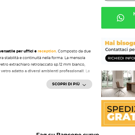
ersatile per uffici e
reception
. Composto da due
ra stabilità e continuità nella forma. La mensola
vetro extrachiaro retrolaccato sp.12 mm bianco,
 vetro
adatto a diversi ambienti professionali
. Le
 bancone curvo perfettamente integrabile in qualsiasi
SCOPRI DI PIÙ
azioni
teriali e finiture
, ideali per personalizzare
o retrolaccato bianco,