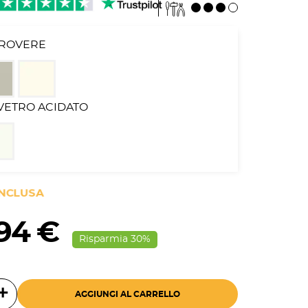
: ROVERE
 VETRO ACIDATO
INCLUSA
,94 €
Risparmia 30%
AGGIUNGI AL CARRELLO