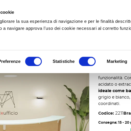
SPEDIZIONI GRATUITE A PARTIRE DA 250,00€
 cookie
gliorare la sua esperienza di navigazione e per le finalità descritt
 le categorie
 a navigare approva l'uso dei cookie necessari al corretto funz
urvo
Preferenze
Statistiche
Marketing
Bancone
Il
bancone curvo
funzionalità. C
acidato o extrac
ideale come b
grigio e bianco,
coordinati.
2211
Codice:
Bra
Consegna: 15 - 20