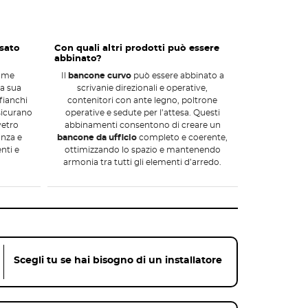
usato
Con quali altri prodotti può essere
abbinato?
come
Il
bancone curvo
può essere abbinato a
la sua
scrivanie direzionali e operative,
fianchi
contenitori con ante legno, poltrone
sicurano
operative e sedute per l’attesa. Questi
vetro
abbinamenti consentono di creare un
anza e
bancone da ufficio
completo e coerente,
enti e
ottimizzando lo spazio e mantenendo
armonia tra tutti gli elementi d’arredo.
Scegli tu se hai bisogno di un installatore