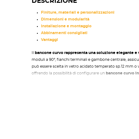
DESCRIZIONE
Finiture, materiali e personalizzazioni
Dimensioni e modularità
Installazione e montaggio
Abbinamenti consigliati
Vantaggi
Il
bancone curvo
rappresenta una soluzione elegante e v
moduli a 90°, fianchi terminali e gambone centrale, assicu
può essere scelta in vetro acidato temperato sp.12 mm o 
offrendo la possibilità di configurare un
bancone curvo in
finiture disponibili – rovere, grigio e bianco – rendono il
ufficio.
Finiture, materiali e personalizz
Il
bancone curvo
consente molteplici combinazioni di ma
reception e spazi di lavoro. Le opzioni comprendono:
Legno:
rovere, grigio, bianco,
Mensola:
vetro acidato temperato o vetro extrachiar