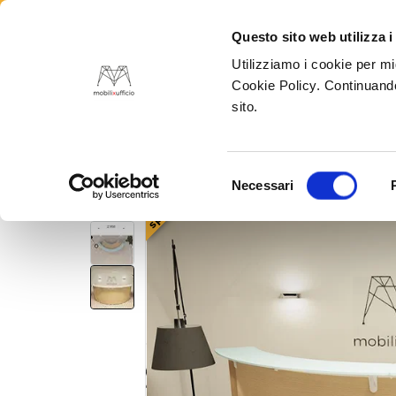
Questo sito web utilizza i
Utilizziamo i cookie per mi
Tutte
Cookie Policy. Continuando
sito.
Home
Banconi reception per ufficio
Bancone c
Selezione
Necessari
sped gratis
del
consenso