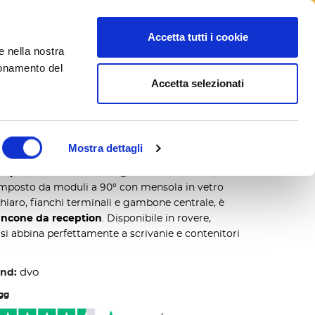
Seguici su
Accetta tutti i cookie
e nella nostra
search
Blog
ionamento del
Accetta selezionati
 curvo
Mostra dettagli
 per ufficio
unisce design moderno e
omposto da moduli a 90° con mensola in vetro
hiaro, fianchi terminali e gambone centrale, è
ancone da reception
. Disponibile in rovere,
 si abbina perfettamente a scrivanie e contenitori
dvo
nd:
 gg