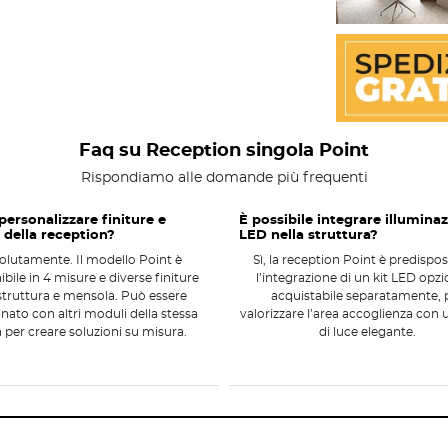
ola Point
professionali
:
Faq su Reception singola Point
Rispondiamo alle domande più frequenti
ersonalizzare finiture e
È possibile integrare illumina
 della reception?
LED nella struttura?
olutamente. Il modello Point è
Sì, la reception Point è predispo
ibile in 4 misure e diverse finiture
l’integrazione di un kit LED opzi
struttura e mensola. Può essere
acquistabile separatamente, 
ato con altri moduli della stessa
valorizzare l’area accoglienza con
a per creare soluzioni su misura.
di luce elegante.
ggio pratico, dona un
tocco estetico
te leggera ma solida. Il
kit LED
per l’illuminazione è
i: