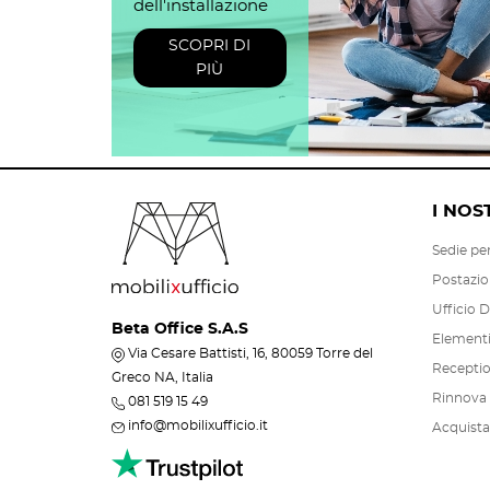
dell'installazione
SCOPRI DI
PIÙ
I NOS
Sedie per
Postazio
Ufficio D
Beta Office S.A.S
Elementi 
Via Cesare Battisti, 16, 80059 Torre del
Recepti
Greco NA, Italia
Rinnova i
081 519 15 49
info@mobilixufficio.it
Acquista