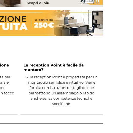
zione
La reception Point è facile da
montare?
sta per
Sì, la reception Point è progettata per un
onale,
montaggio semplice e intuitivo. Viene
per
fornita con istruzioni dettagliate che
 un tocco
permettono un assemblaggio rapido
anche senza competenze tecniche
specifiche.