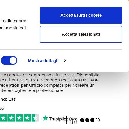
Seguici su
Accetta tutti i cookie
e nella nostra
search
Blog
ionamento del
Accetta selezionati
n singola Point
Mostra dettagli
ngola Point
si caratterizza sopratutto da un
le e modulare, con mensola integrata. Disponibile
ze e finiture
,
questa reception
realizzata da Las
è
eception per ufficio
compatta per ricreare un
te, accogliente e professionale
Las
and:
 gg