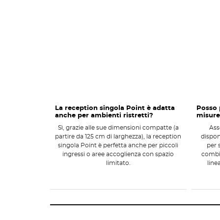
L.165 x P.72,5 x H.105 cm (mensola L.120 cm)
L.185 x P.72,5 x H.105 cm (mensola L.140 cm)
Colori e finiture della reception sing
La struttura è
disponibile in diverse finiture moderne e 
Stone grey
Grigio
Bianco
Rovere
La reception singola Point è adatta
Posso p
Noce classico
anche per ambienti ristretti?
misure
Nero
Sì, grazie alle sue dimensioni compatte (a
Ass
partire da 125 cm di larghezza), la reception
dispon
Pioppo moro
singola Point è perfetta anche per piccoli
per 
Rovere niagara
ingressi o aree accoglienza con spazio
combin
limitato.
line
La
mensola superiore
, oltre a offrire uno spazio di appo
contemporaneo
, rendendo la reception singola visivamen
acquistabile separatamente. Questa è disponibile nei color
Stone grey
Rovere