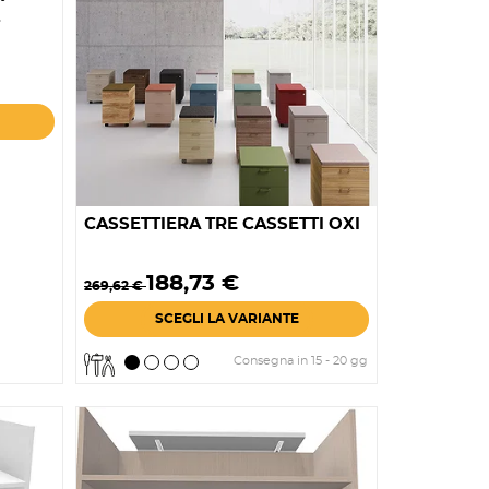
CASSETTIERA TRE CASSETTI OXI
Prezzo
Prezzo
188,73 €
269,62 €
base
SCEGLI LA VARIANTE
Consegna in 15 - 20 gg