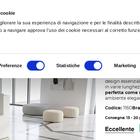
SPEDIZIONI GRATUITE A PARTIRE DA 250,00€
 cookie
gliorare la sua esperienza di navigazione e per le finalità descritt
 le categorie
 a navigare approva l'uso dei cookie necessari al corretto funz
singola Point
Preferenze
Statistiche
Marketing
Receptio
La
reception si
design essenzia
in varie lunghez
perfetta come r
ambiente elegan
1160
Codice:
Br
Consegna: 15 - 20