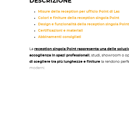
DESCRIZIONE
Misure della reception per ufficio Point di Las
Colori e finiture della reception singola Point
Design e funzionalità della reception singola Point
Certificazioni e materiali
Abbinamenti consigliati
La
reception singola Point rappresenta una delle soluzio
accoglienza in spazi professionali
, studi, showroom o o
di scegliere tra più lunghezze e finiture
la rendono perfet
moderni.
Concepita secondo criteri di rigore formale, questa recept
consente configurazioni personalizzate
, ideali per chi c
unico elemento d’arredo.
Misure della reception per uffic
Disponibile in quattro diverse misure
, la reception Poin
L.125 x P.72,5 x H.105 cm (mensola L.100 cm)
L.145 x P.72,5 x H.105 cm (mensola L.100 cm)