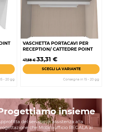
OINT
VASCHETTA PORTACAVI PER
RECEPTION/ CATTEDRE POINT
Prezzo
Prezzo
33,31 €
47,58 €
base
SCEGLI LA VARIANTE
5 - 20 gg
Consegna in 15 - 20 gg
Progettiamo insieme
pprofitta del servizio di assistenza alla
rogettazione che Mobilixufficio REGALA ai