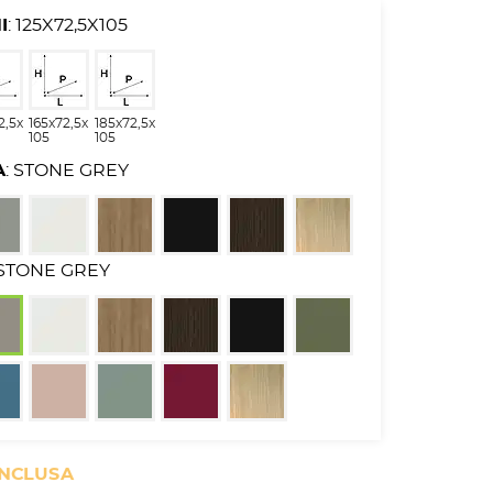
I
: 125X72,5X105
2,5x
165x72,5x
185x72,5x
105
105
A
: STONE GREY
 STONE GREY
INCLUSA