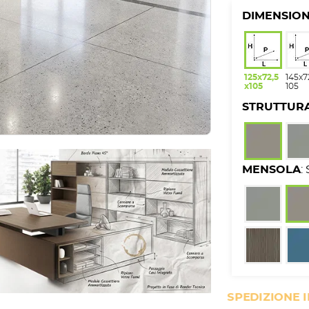
DIMENSION
125x72,5
145x7
x105
105
STRUTTUR
MENSOLA
:
SPEDIZIONE 