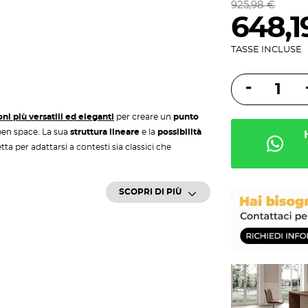
925,98 €
648,1
TASSE INCLUSE
ni più versatili ed eleganti
per creare un
punto
pen space. La sua
struttura lineare
e la
possibilità
ta per adattarsi a contesti sia classici che
ion singola fa parte di un
sistema modulare che
SCOPRI DI PIÙ
erca estetica, funzionalità e professionalità in un
io Point di Las
t si adatta perfettamente a spazi di varia grandezza: