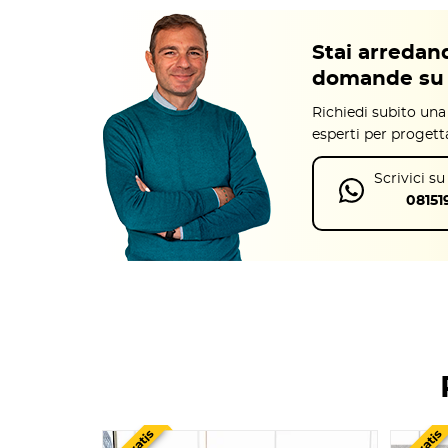
Bianco
Grigio
Stai arredand
Noce classico
domande su 
Pioppo moro
Nero
Richiedi subito una
Muschio
esperti per progett
Pioppo light
Blu nebbia
Scrivici s
Rosa antico
08151
Salvia
Rosso granato
Rovere niagara
Design e funzionalità della reception
Questa
soluzione è perfetta per chi cerca un bancone r
modularità consente inoltre di
ampliare la postazione in
eccellente per ambienti in cui lo spazio è limitato ma è f
professionale.
La semplicità compositiva della reception Point permett