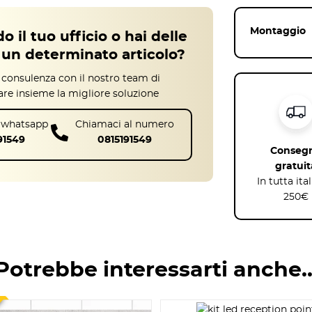
Montaggio
o il tuo ufficio o hai delle
un determinato articolo?
 consulenza con il nostro team di
are insieme la migliore soluzione
u whatsapp
Chiamaci al numero
91549
0815191549
Conseg
gratuit
In tutta ita
250€
 singola Point
eception piccolo
, senza rinunciare all’estetica. La
 futuro
, creando layout più complessi. È una scelta
ondamentale offrire un’area di accoglienza
Potrebbe interessarti anche
e una
facile integrazione in qualsiasi tipo di