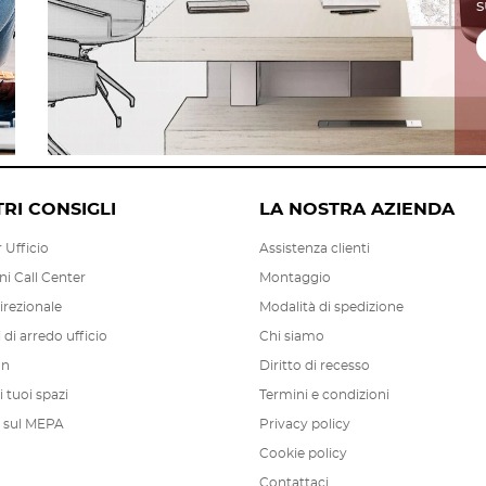
s
TRI CONSIGLI
LA NOSTRA AZIENDA
 Ufficio
Assistenza clienti
ni Call Center
Montaggio
irezionale
Modalità di spedizione
di arredo ufficio
Chi siamo
on
Diritto di recesso
 tuoi spazi
Termini e condizioni
 sul MEPA
Privacy policy
Cookie policy
Contattaci