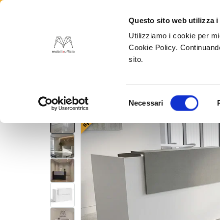
Questo sito web utilizza i
Utilizziamo i cookie per mi
Tutte
Cookie Policy. Continuando
sito.
Home
Banconi reception per ufficio
Reception 
Selezione
Necessari
sped gratis
del
consenso