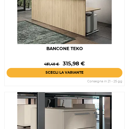
BANCONE TEKO
Prezzo
Prezzo
315,98 €
451,40 €
base
SCEGLI LA VARIANTE
Consegna in 21 - 25 gg