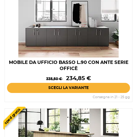
MOBILE DA UFFICIO BASSO L.90 CON ANTE SERIE
OFFICÈ
Prezzo
Prezzo
234,85 €
335,50 €
base
SCEGLI LA VARIANTE
Consegna in 21 - 25 gg
sped gratis