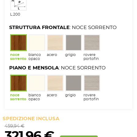
L.200
STRUTTURA FRONTALE
: NOCE SORRENTO
noce
bianco
acero
grigio
rovere
sorrento
opaco
portofin
o
PIANO E MENSOLA
: NOCE SORRENTO
noce
bianco
acero
grigio
rovere
sorrento
opaco
portofin
o
SPEDIZIONE INCLUSA
459,94 €
321,96 €