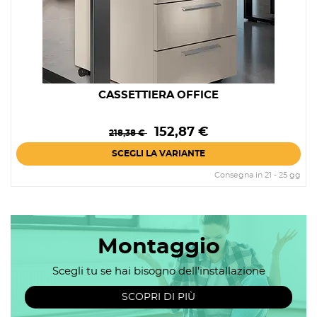
CASSETTIERA OFFICE
Prezzo
Prezzo
152,87 €
218,38 €
base
SCEGLI LA VARIANTE
Consegna in 21 - 25 gg
Montaggio
Scegli tu se hai bisogno dell'installazione
SCOPRI DI PIÙ