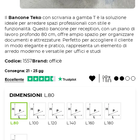
Il
Bancone Teko
con scrivania a gamba T è la soluzione
ideale per arredare spazi professionali con stile e
funzionalità. Questo bancone per reception, con un piano di
lavoro profondo 80 cm, offre ampio spazio per organizzare
documenti e attrezzature. Perfetto per accogliere il cliente
in modo elegante e pratico, rappresenta un elemento di
arredo moderno e versatile per uffici e studi
1557
officè
Codice:
Brand:
Consegna: 21 - 25 gg
DIMENSIONI
: L.80
L.80
L.100
L.120
L.140
L.160
L.180