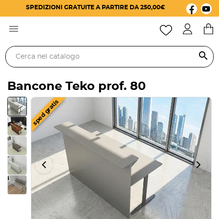
SPEDIZIONI GRATUITE A PARTIRE DA 250,00€

search
Bancone Teko prof. 80
sped gratis