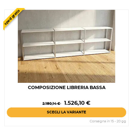
sped gratis
COMPOSIZIONE LIBRERIA BASSA
Prezzo
Prezzo
1.526,10 €
2.180,14 €
base
SCEGLI LA VARIANTE
Consegna in 15 - 20 gg