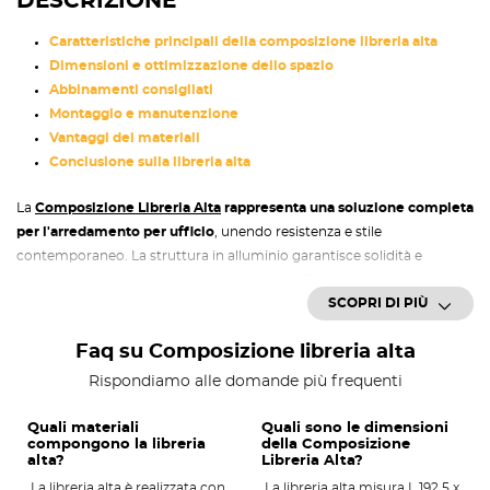
DESCRIZIONE
Caratteristiche principali della composizione libreria alta
Dimensioni e ottimizzazione dello spazio
Abbinamenti consigliati
Montaggio e manutenzione
Vantaggi dei materiali
Conclusione sulla libreria alta
La
Composizione Libreria Alta
rappresenta una soluzione completa
per l'arredamento per ufficio
, unendo resistenza e stile
contemporaneo. La struttura in alluminio garantisce solidità e
leggerezza, mentre i ripiani in melaminico offrono robustezza e
SCOPRI DI PIÙ
facilità di manutenzione. Con
dimensioni di L.192,5 x P.34,5 x H.210
cm
, questa libreria alta sfrutta al meglio lo spazio verticale senza
Faq su Composizione libreria alta
appesantire l'ambiente.
Rispondiamo alle domande più frequenti
Caratteristiche principali della
composizione libreria alta
Quali materiali
Quali sono le dimensioni
compongono la libreria
della Composizione
Struttura in alluminio con montanti verticali
di sezione 25x25
alta?
Libreria Alta?
mm per stabilità e design moderno.
La libreria alta è realizzata con
La libreria alta misura L.192,5 x