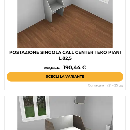
POSTAZIONE SINGOLA CALL CENTER TEKO PIANI
L.82,5
Prezzo
Prezzo
190,44 €
272,06 €
base
SCEGLI LA VARIANTE
Consegna in 21 - 25 gg