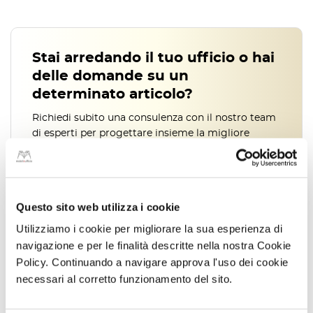
Dimensioni:
102,5x130x126 o 122,5x130x126
Spessore piano
: 25 mm
Materiale
: particelle di legno nobilitato melaminico
Stai arredando il tuo ufficio o hai
Finitura
: antigraffio e antiriflesso
delle domande su un
Design funzionale per composizioni
determinato articolo?
modulari
Ideale per arredare ambienti condivisi, la
postazione doppia
Funny è
Richiedi subito una consulenza con il nostro team
pensata per essere utilizzata in configurazioni modulari
,
di esperti per progettare insieme la migliore
specialmente all’interno di contesti come i
call center
. Il suo
design
soluzione
compatto ma ergonomico
consente di affiancare più moduli,
ottimizzando lo spazio e garantendo ordine e produttività. Si presta
Scrivici su whatsapp
perfettamente come
tavolo per call center
grazie alla sua struttura
0815191549
Questo sito web utilizza i cookie
solida e alla facilità di configurazione in composizioni multiple.
Chiamaci al numero
Utilizziamo i cookie per migliorare la sua esperienza di
0815191549
Struttura resistente e stabile
navigazione e per le finalità descritte nella nostra Cookie
Adatta per configurazioni lineari e contrapposte
Policy. Continuando a navigare approva l'uso dei cookie
Perfetta per essere associata ad altri arredi della linea Funny
necessari al corretto funzionamento del sito.
Facile da assemblare
Montaggio
Attenzione alla configurazione: soluzione