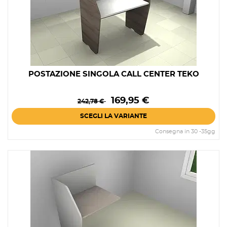
POSTAZIONE SINGOLA CALL CENTER TEKO
Prezzo
Prezzo
169,95 €
242,78 €
base
SCEGLI LA VARIANTE
Consegna in 30 -35gg