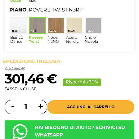
0x126
x126
PIANO
: ROVERE TWIST N3RT
Bianco
Rovere
Noce
Acero
Grigio
Dance
Twist
N2NO
Nordic
Nuvola
N3BD
N3RT
N2AN
N2GN
SPEDIZIONE INCLUSA
430,66 €
301,46 €
Risparmia 30%
TASSE INCLUSE
AGGIUNGI AL CARRELLO
HAI BISOGNO DI AIUTO? SCRIVICI SU
WHATSAPP