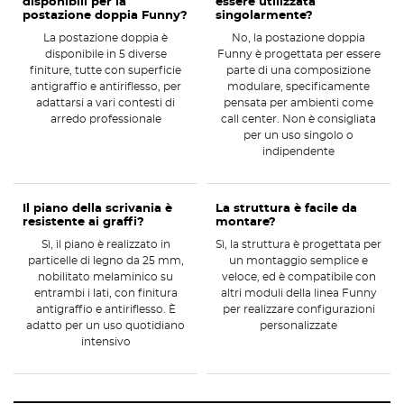
disponibili per la
essere utilizzata
così a ogni esigenza estetica e funzionale. Questa
scrivania doppia
postazione doppia Funny?
singolarmente?
per call center si adatta perfettamente ad
uffici moderni
, sale
La postazione doppia è
No, la postazione doppia
operative e ambienti dove
l’organizzazione degli spazi è
disponibile in 5 diverse
Funny è progettata per essere
fondamentale
finiture, tutte con superficie
. Grazie alla qualità dei materiali e alla cura nella
parte di una composizione
antigraffio e antiriflesso, per
modulare, specificamente
realizzazione, la postazione garantisce una
lunga durata nel tempo
.
adattarsi a vari contesti di
pensata per ambienti come
arredo professionale
call center. Non è consigliata
5 finiture disponibili per il piano di lavoro
: rovere twist, acero
per un uso singolo o
nordic, grigio nuvola, noce, bianco dance
indipendente
Facile integrazione in ambienti moderni
Combinabile per dare vita a configurazioni che ottimizzano al
meglio gli spazi
Il piano della scrivania è
La struttura è facile da
resistente ai graffi?
montare?
Materiali resistenti e piano antigraffio
Sì, il piano è realizzato in
Sì, la struttura è progettata per
particelle di legno da 25 mm,
un montaggio semplice e
La
postazione doppia Funny
si distingue per il suo piano realizzato in
nobilitato melaminico su
veloce, ed è compatibile con
particelle di legno
spessore 25 mm, nobilitato melaminico su
entrambi i lati, con finitura
altri moduli della linea Funny
entrambi i lati.
Questo materiale, certificato in classe E1, garantisce
antigraffio e antiriflesso. È
per realizzare configurazioni
sicurezza, durabilità e una
adatto per un uso quotidiano
superficie antigraffio e antiriflesso
personalizzate
, ideale
intensivo
per un utilizzo quotidiano intensivo. È una
scrivania antigraffio
perfetta per chi cerca una soluzione funzionale e longeva per
ambienti ad alta frequentazione.