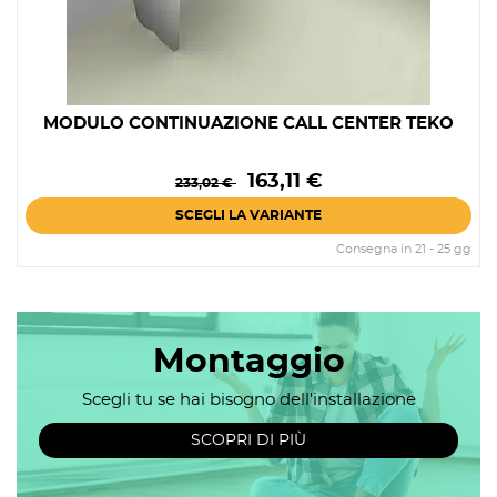
MODULO CONTINUAZIONE CALL CENTER TEKO
Prezzo
Prezzo
163,11 €
233,02 €
base
SCEGLI LA VARIANTE
Consegna in 21 - 25 gg
Montaggio
Scegli tu se hai bisogno dell'installazione
SCOPRI DI PIÙ