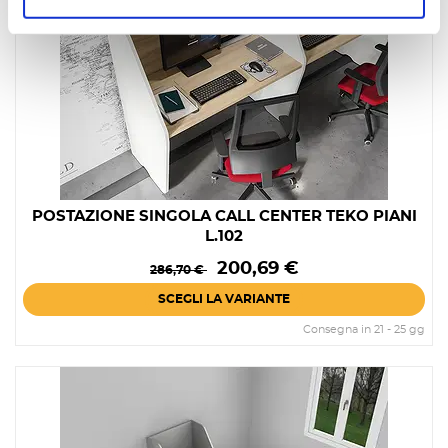
POSTAZIONE SINGOLA CALL CENTER TEKO PIANI
L.102
Prezzo
Prezzo
200,69 €
286,70 €
base
SCEGLI LA VARIANTE
Consegna in 21 - 25 gg