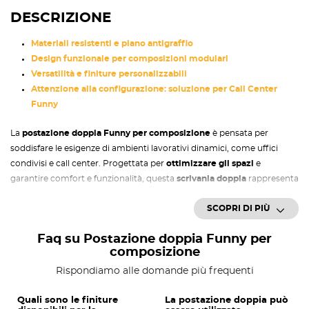
DESCRIZIONE
Materiali resistenti e piano antigraffio
Design funzionale per composizioni modulari
Versatilità e finiture personalizzabili
Attenzione alla configurazione: soluzione per Call Center
Funny
La
postazione doppia
Funny per composizione
è pensata per
soddisfare le esigenze di ambienti lavorativi dinamici, come uffici
condivisi e call center. Progettata per
ottimizzare gli spazi
e
garantire comfort e funzionalità, questa
scrivania doppia
rappresenta
una soluzione pratica e resistente, capace di integrarsi
SCOPRI DI PIÙ
armoniosamente in ogni contesto operativo. La struttura solida,
dona un tocco professionale
, mentre il piano di lavoro comunica
Faq su Postazione doppia Funny per
robustezza, grazie ai materiali di alta qualità con cui è realizzato.
composizione
Versatilità e finiture personalizzabili
Rispondiamo alle domande più frequenti
Uno dei punti di forza della
postazione doppia
Funny è la possibilità
Quali sono le finiture
La postazione doppia può
di
scegliere tra 5 diverse finiture
per il piano di lavoro, adattandosi