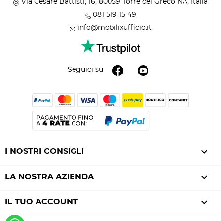
Via Cesare Battisti, 16, 80059 Torre del Greco NA, Italia
081 519 15 49
info@mobilixufficio.it
Seguici su

I NOSTRI CONSIGLI

LA NOSTRA AZIENDA

IL TUO ACCOUNT