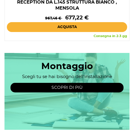
RECEPTION DA L.145 STRUTTURA BIANCO ,
MENSOLA
Prezzo
Prezzo
677,22 €
967,46 €
base
ACQUISTA
Consegna in 2-3 gg
Montaggio
Scegli tu se hai bisogno dell'installazione
SCOPRI DI PIÙ