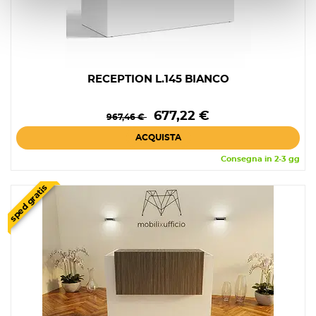
RECEPTION L.145 BIANCO
Prezzo
Prezzo
677,22 €
967,46 €
base
ACQUISTA
Consegna in 2-3 gg
sped gratis