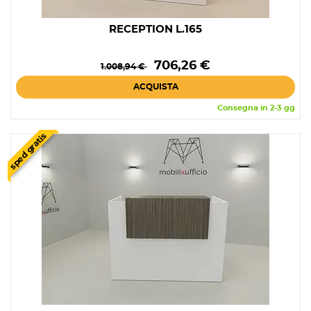
RECEPTION L.165
Prezzo
Prezzo
706,26 €
1.008,94 €
base
ACQUISTA
Consegna in 2-3 gg
sped gratis