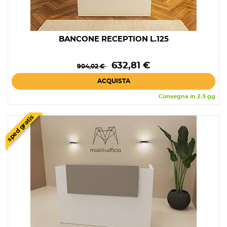
BANCONE RECEPTION L.125
Prezzo
Prezzo
632,81 €
904,02 €
base
ACQUISTA
Consegna in 2-3 gg
sped gratis