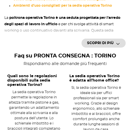
Ambienti d’uso consigliati per la sedia operativa Torino
La
poltrona operativa Torino è una seduta progettata per l’arredo
degli spazi di lavoro in ufficio
e per chi svolge attività di smart
working o uso continuativo davanti alla scrivania. Questa sedia
operativa unisce materiali imbottiti e un design funzionale per
SCOPRI DI PIÙ
garantire comfort e facilità di utilizzo. Grazie al rivestimento imbottito
e allo schienale ergonomico, la sedia offre un supporto adeguato
Faq su PRONTA CONSEGNA : TORINO
durante le ore di utilizzo prolungate.
Rispondiamo alle domande più frequenti
Struttura e materiali della poltrona
con schienale imbottito
Quali sono le regolazioni
La sedia operativa Torino
disponibili sulla sedia
è adatta all’home office?
La
poltrona operativa Torino
si caratterizza per una struttura solida
operativa Torino?
Sì, la sedia operativa Torino è
e rivestita in materiali imbottiti e resistenti
, pensata per l’uso
La sedia operativa Torino
ideale sia per uffici
quotidiano. La seduta e lo schienale imbottito favoriscono una
permette la regolazione in
professionali sia per smart
postura confortevole e contribuiscono a ridurre l’affaticamento.
Il
altezza tramite pistone a gas,
working. Grazie al design
garantendo un adattamento
meccanismo di regolazione dell’altezza tramite pistone a gas
ergonomico, allo schienale
ottimale alla scrivania e alla
imbottito e ai braccioli, offre
permette di adattare la seduta a diverse postazioni di lavoro ed
postura dell’utente. Lo
comfort prolungato anche
esigenze individuali
. I braccioli integrati offrono un ulteriore punto
schienale imbottito e i
durante lunghe sessioni di
di appoggio per le braccia, facilitando una posizione più naturale
braccioli integrati completano
lavoro da casa.