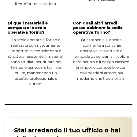
durante la digitazione o l’uso di dispositivi da scrivania.
il comfort della seduta.
Specifiche tecniche principali della
poltrona operativa Torino
Di quali materiali è
Con quali altri arredi
composta la sedia
posso abbinare la sedia
La
poltrona operativa Torino
presenta caratteristiche tecniche che
operativa Torino?
operativa Torino?
la rendono adatta per chi cerca una
poltrona operativa
comoda e
La sedia operativa Torino è
Questa sedia si abbina
funzionale
realizzata con rivestimento
:
facilmente a scrivanie
imbottito in ecopelle nera e
operative, cassettiere e
struttura resistente. I materiali
lampade da scrivania. Il colore
Base stabile a 5 ruote girevoli per una mobilità agevole nello
sono studiati per durare nel
nero neutro e il design classico
spazio di lavoro,
tempo e per essere facili da
la rendono compatibile con
Pistone a gas per la regolazione continua dell’altezza della
pulire, mantenendo un
diversi stili di arredo, sia
seduta,
aspetto professionale e
moderno che tradizionale.
Schienale imbottito per un supporto ergonomico della schiena,
curato.
Braccioli integrati che offrono maggiore comfort e sostegno.
Comfort della seduta e adattabilità
La
poltrona operativa Torino è pensata con il comfort come
elemento chiave
, includendo uno schienale imbottito ed
ergonomico e una seduta ampia e accogliente. La regolazione in
Stai arredando il tuo ufficio o hai
altezza tramite pistone a gas consente di trovare facilmente la