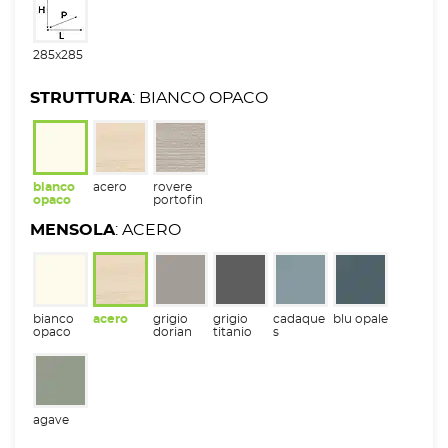
285x285
STRUTTURA
: BIANCO OPACO
bianco
acero
rovere
opaco
portofin
o
MENSOLA
: ACERO
bianco
acero
grigio
grigio
cadaque
blu opale
opaco
dorian
titanio
s
agave