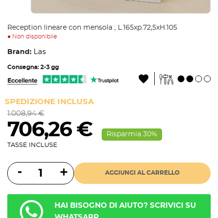
Reception lineare con mensola ; L.165xp.72,5xH.105
● Non disponibile
Las
Brand:
Consegna: 2-3 gg
SPEDIZIONE INCLUSA
1.008,94 €
706,26 €
Risparmia 30%
TASSE INCLUSE
AGGIUNGI AL CARRELLO
HAI BISOGNO DI AIUTO? SCRIVICI SU
WHATSAPP