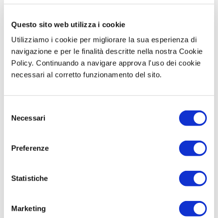
Scrivici su whatsapp
0815191549
Questo sito web utilizza i cookie
Chiamaci al numero
Utilizziamo i cookie per migliorare la sua esperienza di
0815191549
navigazione e per le finalità descritte nella nostra Cookie
Policy. Continuando a navigare approva l'uso dei cookie
necessari al corretto funzionamento del sito.
Montaggio
Scegli tu se hai bisogno di un installatore
Selezione
Necessari
del
consenso
Preferenze
Statistiche
Consegna
Pagamenti
Prodotti di
gratuita
sicuri
qualità
In tutta italia da
su tutti i circuiti
garantita
Marketing
250€