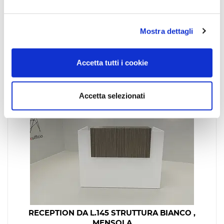
Mostra dettagli
Potrebbe interessarti
anche…
Accetta tutti i cookie
sped gratis
Accetta selezionati
RECEPTION DA L.145 STRUTTURA BIANCO ,
MENSOLA