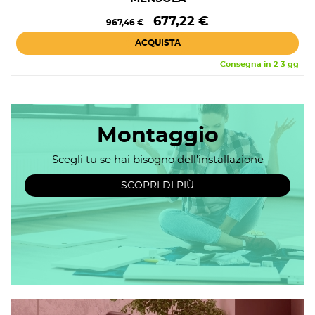
Prezzo
Prezzo
677,22 €
967,46 €
base
ACQUISTA
Consegna in 2-3 gg
Montaggio
Scegli tu se hai bisogno dell'installazione
SCOPRI DI PIÙ