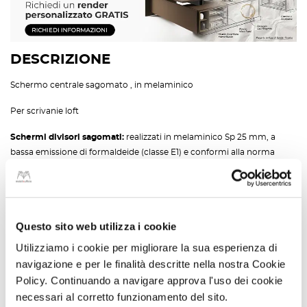
DESCRIZIONE
Schermo centrale sagomato , in melaminico
Per scrivanie loft
Schermi divisori sagomati:
realizzati in melaminico Sp 25 mm, a
bassa emissione di formaldeide (classe E1) e conformi alla norma
europea armonizzata UNI EN 13986, finitura antiriflesso, bordo
perimetrale in ABS Sp 2 mm. Il fissaggio degli schermi divisori
sagomati avviene tramite morsetti in zama verniciati con polveri
epossidiche finitura bianco opaco nella parte superiore e nero opaco
Questo sito web utilizza i cookie
nella parte inferiore telescopica. Nel bordo dello schermo vengono
inserite le bussole in zama per consentire il fissaggio al morsetto
Utilizziamo i cookie per migliorare la sua esperienza di
SCOPRI DI PIÙ
mezzo viti metriche.
navigazione e per le finalità descritte nella nostra Cookie
Policy. Continuando a navigare approva l'uso dei cookie
necessari al corretto funzionamento del sito.