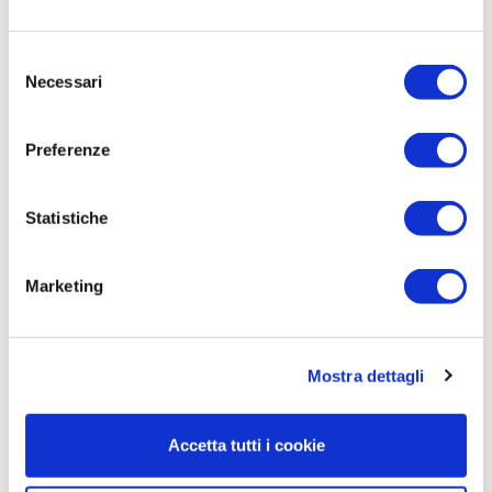
Stai arredando il tuo ufficio o hai
Selezione
delle domande su un
Necessari
del
determinato articolo?
consenso
Richiedi subito una consulenza con il nostro team
Preferenze
di esperti per progettare insieme la migliore
soluzione
Statistiche
Scrivici su whatsapp
0815191549
Marketing
Chiamaci al numero
0815191549
Mostra dettagli
Montaggio
Accetta tutti i cookie
Scegli tu se hai bisogno di un installatore