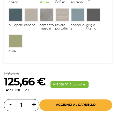
opaco
storm
dorian
sorrento
blu opale
canapa
cemento
rovere
cadaque
grigio
masdar
portofin
s
titanio
o
oliva
179,34 €
125,66 €
Risparmia 53,68 €
TASSE INCLUSE
AGGIUNGI AL CARRELLO