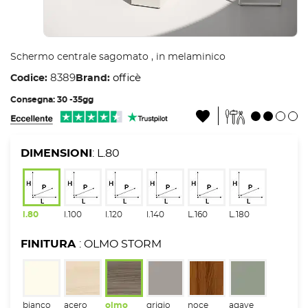
Schermo centrale sagomato , in melaminico
8389
officè
Codice:
Brand:
Consegna: 30 -35gg
DIMENSIONI
: L.80
l.80
l.100
l.120
l.140
L.160
L.180
FINITURA
: OLMO STORM
bianco
acero
olmo
grigio
noce
agave