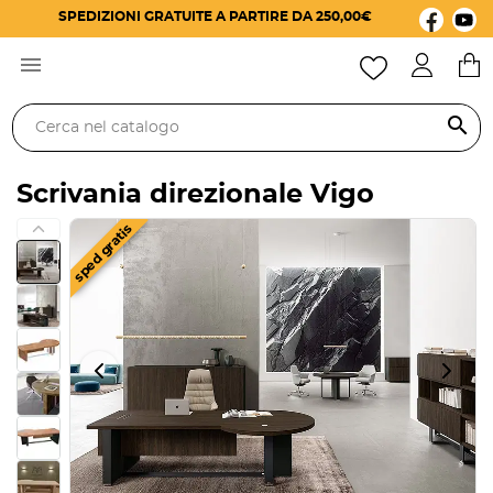
SPEDIZIONI GRATUITE A PARTIRE DA 250,00€

search
Scrivania direzionale Vigo
sped gratis