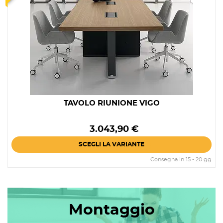
TAVOLO RIUNIONE VIGO
Prezzo
3.043,90 €
SCEGLI LA VARIANTE
Consegna in 15 - 20 gg
Montaggio