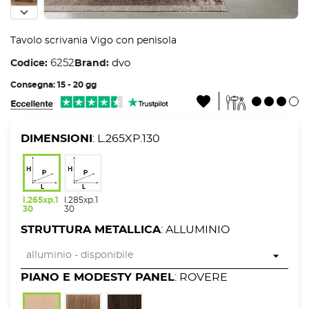
Tavolo scrivania Vigo con penisola
6252
dvo
Codice:
Brand:
Consegna: 15 - 20 gg
DIMENSIONI
: L.265XP.130
l.265xp.1
l.285xp.1
30
30
STRUTTURA METALLICA
: ALLUMINIO
PIANO E MODESTY PANEL
: ROVERE