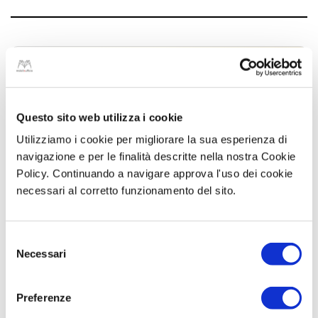
unito mediante apposita ferramenta. Piedini di regolazione neri
DIMENSIONI
:
L.265xp.130xh.75 ( lunghezza piano 200)
L.285xp.130xh.75 ( lunghezza piano 220)
Stai arredando il tuo ufficio o hai
delle domande su un
determinato articolo?
Questo sito web utilizza i cookie
Utilizziamo i cookie per migliorare la sua esperienza di
Richiedi subito una consulenza con il nostro team
di esperti per progettare insieme la migliore
navigazione e per le finalità descritte nella nostra Cookie
soluzione
Policy. Continuando a navigare approva l'uso dei cookie
necessari al corretto funzionamento del sito.
Scrivici su whatsapp
0815191549
Chiamaci al numero
Selezione
Necessari
0815191549
del
consenso
Preferenze