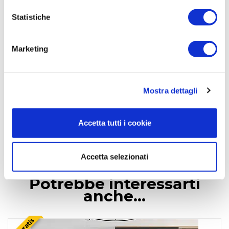
Montaggio
Statistiche
Scegli tu se hai bisogno di un installatore
Marketing
Mostra dettagli
Consegna
Pagamenti
Prodotti di
gratuita
sicuri
qualità
In tutta italia da
su tutti i circuiti
garantita
Accetta tutti i cookie
250€
Accetta selezionati
Potrebbe interessarti
anche…