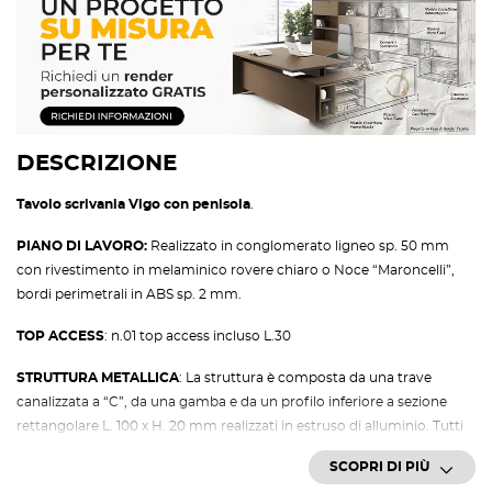
DESCRIZIONE
Tavolo scrivania Vigo con penisola
.
PIANO DI LAVORO:
Realizzato in conglomerato ligneo sp. 50 mm
con rivestimento in melaminico rovere chiaro o Noce “Maroncelli”,
bordi perimetrali in ABS sp. 2 mm.
TOP ACCESS
: n.01 top access incluso L.30
STRUTTURA METALLICA
: La struttura è composta da una trave
canalizzata a “C”, da una gamba e da un profilo inferiore a sezione
rettangolare L. 100 x H. 20 mm realizzati in estruso di alluminio. Tutti
verniciati colore alluminio, bianco o antracite. Giunti di collegamento
SCOPRI DI PIÙ
realizzati in pressofusione di zama con superficie cromata. Il tutto