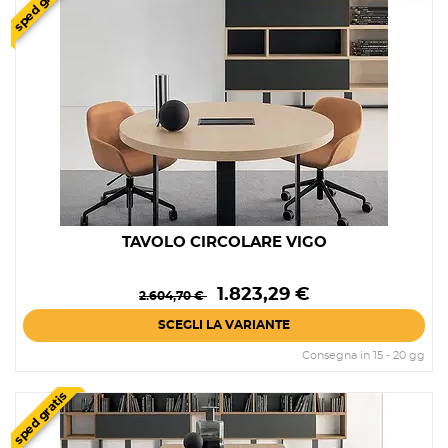
sped gratis
TAVOLO CIRCOLARE VIGO
Prezzo
Prezzo
1.823,29 €
2.604,70 €
base
SCEGLI LA VARIANTE
Consegna in 15 - 20 gg
sped gratis