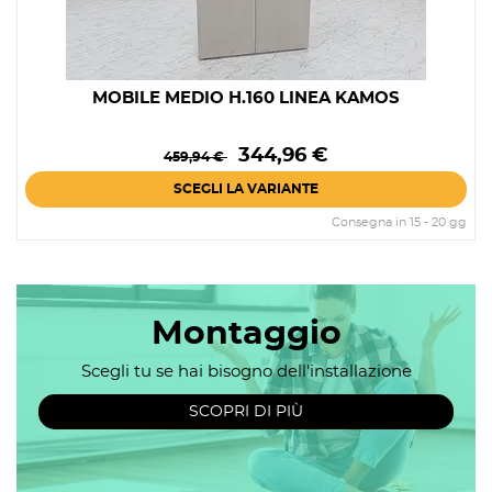
MOBILE MEDIO H.160 LINEA KAMOS
Prezzo
Prezzo
344,96 €
459,94 €
base
SCEGLI LA VARIANTE
Consegna in 15 - 20 gg
Montaggio
Scegli tu se hai bisogno dell'installazione
SCOPRI DI PIÙ