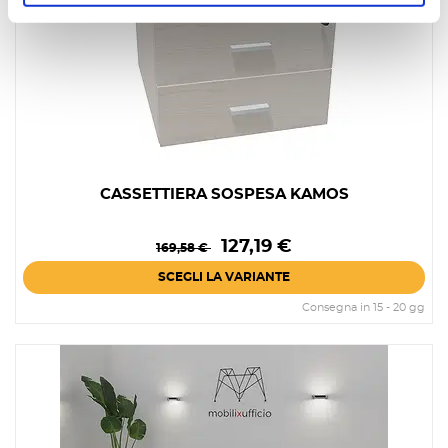
CASSETTIERA SOSPESA KAMOS
Prezzo
Prezzo
127,19 €
169,58 €
base
SCEGLI LA VARIANTE
Consegna in 15 - 20 gg