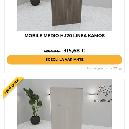
MOBILE MEDIO H.120 LINEA KAMOS
Prezzo
Prezzo
315,68 €
420,90 €
base
SCEGLI LA VARIANTE
Consegna in 15 - 20 gg
sped gratis