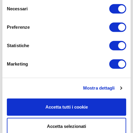
Selezione
Necessari
del
consenso
Preferenze
Statistiche
Marketing
CASSETTIERA IN LEGNO SU RUOTE
Prezzo
Prezzo
151,16 €
215,94 €
Mostra dettagli
base
SCEGLI LA VARIANTE
Consegna in 15 - 20 gg
Accetta tutti i cookie
Accetta selezionati