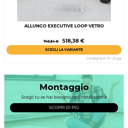
ALLUNGO EXECUTIVE LOOP VETRO
Prezzo
Prezzo
518,38 €
740,54 €
base
SCEGLI LA VARIANTE
Consegna in 15 - 20 gg
Montaggio
Scegli tu se hai bisogno dell'installazione
SCOPRI DI PIÙ