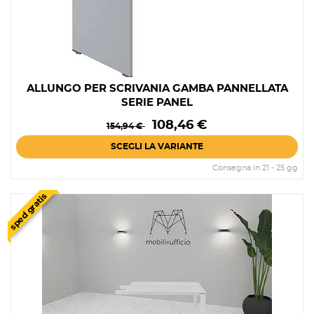
ALLUNGO PER SCRIVANIA GAMBA PANNELLATA
SERIE PANEL
Prezzo
Prezzo
108,46 €
154,94 €
base
SCEGLI LA VARIANTE
Consegna in 21 - 25 gg
sped gratis