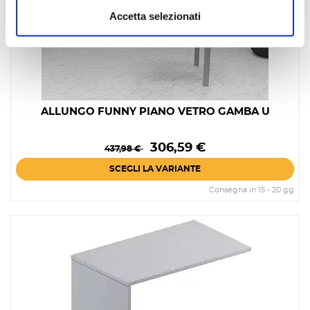
Accetta selezionati
ALLUNGO FUNNY PIANO VETRO GAMBA U
Prezzo
Prezzo
306,59 €
437,98 €
base
SCEGLI LA VARIANTE
Consegna in 15 - 20 gg