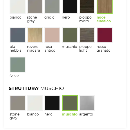
bianco
stone
grigio
nero
pioppo
noce
grey
moro
classico
blu
rovere
rosa
muschio
pioppo
rosso
nebbia
niagara
antico
light
granato
Salvia
STRUTTURA
: MUSCHIO
stone
bianco
nero
muschio
argento
grey