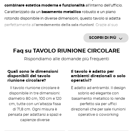
combinare estetica moderna e funzionalità
all'interno dell'ufficio.
Caratterizzato da un
basamento metallico
robusto e un piano
rotondo disponibile in diverse dimensioni, questo tavolo si adatta
perfettamente all'
arredamento della sala riunioni
. Grazie al suo
design compatto ma elegante, favorisce la comunicazione tra i
SCOPRI DI PIÙ
partecipanti, rendendolo il
tavolo per
sala riunioni
ideale in contesti
aziendali di ogni tipo.
Faq su TAVOLO RIUNIONE CIRCOLARE
Caratteristiche principali del tavolo
Rispondiamo alle domande più frequenti
con basamento metallico
Quali sono le dimensioni
Il tavolo è adatto per
La struttura del
tavolo riunione circolare
è studiata per offrire
disponibili del tavolo
ambienti direzionali o solo
massima stabilità e durabilità nel tempo
. Il basamento metallico
riunione circolare?
operativi?
assicura resistenza all’usura quotidiana e un’estetica contemporanea
Il tavolo riunione circolare è
È adatto ad entrambi. Il design
che si adatta facilmente a diversi stili di arredamento professionale.
disponibile in tre dimensioni:
sobrio ed elegante con
diametro 80 cm, 100 cm e 120
basamento metallico lo rende
Basamento metallico
verniciato per una maggiore resistenza a
cm, tutte con un’altezza fissa
perfetto sia per uffici
di 71,8 cm. Ogni misura è
graffi e corrosione.
direzionali che per sale riunioni
pensata per adattarsi a spazi e
operative o coworking
Piano circolare
disponibile in tre diametri: 80, 100 e 120 cm.
capienze diverse
Altezza fissa
di 71,8 cm, perfetta per l’uso con sedute da ufficio
standard.