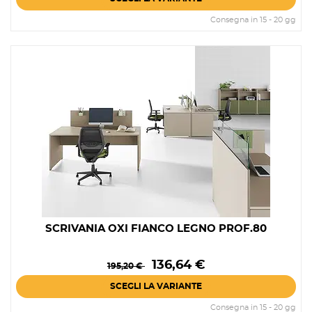
Consegna in 15 - 20 gg
SCRIVANIA OXI FIANCO LEGNO PROF.80
Prezzo
Prezzo
136,64 €
195,20 €
base
SCEGLI LA VARIANTE
Consegna in 15 - 20 gg