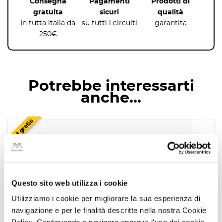
Consegna
Pagamenti
Prodotti di
Adattabile a molteplici contesti
: uffici, sale meeting,
gratuita
sicuri
qualità
coworking.
In tutta italia da
su tutti i circuiti
garantita
Impatto estetico professionale
senza rinunciare alla praticità.
250€
Potrebbe interessarti
anche…
sped gratis
Questo sito web utilizza i cookie
Utilizziamo i cookie per migliorare la sua esperienza di
navigazione e per le finalità descritte nella nostra Cookie