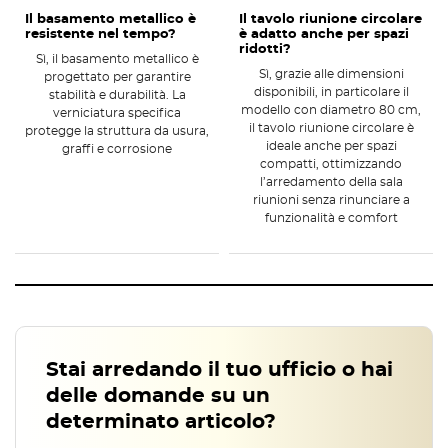
Finiture moderne
che si integrano perfettamente in ambienti
Il basamento metallico è
Il tavolo riunione circolare
direzionali o operativi.
resistente nel tempo?
è adatto anche per spazi
ridotti?
Sì, il basamento metallico è
Versatilità nell'arredamento della sala
Sì, grazie alle dimensioni
progettato per garantire
riunioni
disponibili, in particolare il
stabilità e durabilità. La
modello con diametro 80 cm,
verniciatura specifica
Questo
tavolo per sala riunioni
è progettato per
garantire la
il tavolo riunione circolare è
protegge la struttura da usura,
massima versatilità e comfort
. La sua forma circolare favorisce
ideale anche per spazi
graffi e corrosione
l’interazione diretta tra i partecipanti, incoraggiando il dialogo e la
compatti, ottimizzando
collaborazione. È una scelta perfetta per aziende, coworking e
l’arredamento della sala
riunioni senza rinunciare a
ambienti direzionali.
funzionalità e comfort
Favorisce la comunicazione
grazie alla disposizione circolare.
Adatto a spazi piccoli e grandi
grazie alle dimensioni disponibili.
Facile da pulire
e manutenere, ideale per uso intensivo.
Abbinabile a diverse tipologie di sedute
e stili d'arredo.
Specifiche tecniche del tavolo riunione
circolare
Stai arredando il tuo ufficio o hai
Il
tavolo riunione circolare con basamento metallico
è disponibile in
delle domande su un
tre varianti dimensionali
per soddisfare ogni esigenza di spazio e
determinato articolo?
capienza. Le sue specifiche tecniche garantiscono un equilibrio