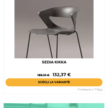
SEDIA KIKKA
Prezzo
Prezzo
132,37 €
189,10 €
base
SCEGLI LA VARIANTE
Consegna in 7-8gg