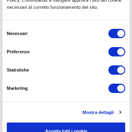
Policy. Continuando a navigare approva l'uso dei cookie
necessari al corretto funzionamento del sito.
SEDIA F04
Selezione
Prezzo
Prezzo
267,30 €
381,86 €
Necessari
del
base
SCEGLI LA VARIANTE
consenso
Consegna in 15 - 20 gg
Preferenze
Statistiche
Marketing
Mostra dettagli
Accetta tutti i cookie