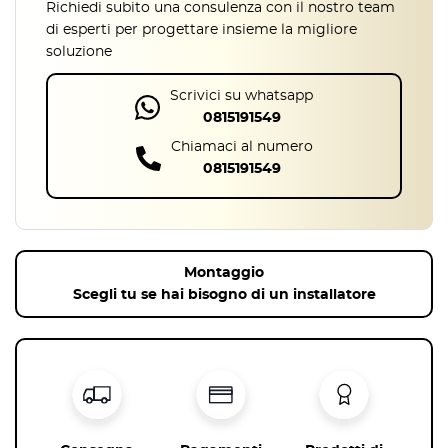
Richiedi subito una consulenza con il nostro team
perfetto tra funzionalità, resistenza e stile, rendendolo una scelta
di esperti per progettare insieme la migliore
affidabile per l’
arredamento della sala riunioni
.
soluzione
Diametro 80 cm
x H 71,8 cm – ideale per piccoli spazi o riunioni
ristrette.
Scrivici su whatsapp
Diametro 100 cm
x H 71,8 cm – perfetto per 4-5 persone.
0815191549
Diametro 120 cm
x H 71,8 cm – ottimale per gruppi più
Chiamaci al numero
numerosi.
0815191549
Struttura portante in metallo
per la massima stabilità e durata.
Perché scegliere un tavolo per sala riunioni
rotondo
Optare per un
tavolo riunione circolare
significa valorizzare
Montaggio
l’ambiente lavorativo,
migliorando
non solo l’estetica ma anche la
Scegli tu se hai bisogno di un installatore
funzionalità della sala riunioni
. La scelta del formato rotondo
contribuisce a creare un'atmosfera inclusiva e partecipativa,
fondamentale per il lavoro di squadra.
Design senza spigoli
, ideale per ambienti dinamici e moderni.
Facilita l’interazione visiva
e la comunicazione tra i
partecipanti.