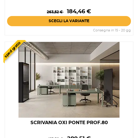
Prezzo
Prezzo
184,46 €
263,52 €
base
SCEGLI LA VARIANTE
Consegna in 15 - 20 gg
sped gratis
SCRIVANIA OXI PONTE PROF.80
Prezzo
Prezzo