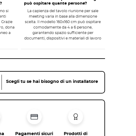
o?
può ospitare quante persone?
no si
La capienza del tavolo riunione per sale
enti
meeting varia in base alla dimensione
. Grazie
scelta. Il modello 160x160 cm può ospitare
tro, dona
comodamente da 4 a 6 persone,
aneo a
garantendo spazio sufficiente per
documenti, dispositivi e materiali di lavoro
Scegli tu se hai bisogno di un installatore
na
Pagamenti sicuri
Prodotti di