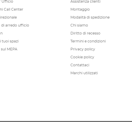
 Ufficio
Assistenza clienti
ni Call Center
Montaggio
irezionale
Modalità di spedizione
di arredo ufficio
Chi siamo
on
Diritto di recesso
 tuoi spazi
Termini e condizioni
 sul MEPA
Privacy policy
Cookie policy
Contattaci
Marchi utilizzati