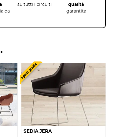
a
su tutti i circuiti
qualità
lia da
garantita
…
sped gratis
SEDIA JERA