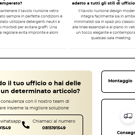
temperato?
adatto a tutti gli stili di uffici
antenere il tavolo riunione vetro
Il tavolo riunione design moder
to sempre in perfette condizioni è
integra facilmente sia in ambi
liato utilizzare detergenti neutri e
minimalisti sia in spazi più classici
i morbidi per evitare graffi. Una
alle linee essenziali e al piano in ve
ia regolare evita impronte e aloni
un tocco elegante e contempor
fessionali
qualsiasi sala meeting
linee pulite e forme geometriche essenziali.
o leggero, perfetto per ambienti luminosi e spazi
n contesti formali e informali, offrendo un piano
.
ione I Meet vetro
Montaggio
o il tuo ufficio o hai delle
stire in un
complemento d’arredo
durevole e
un determinato articolo?
ntre la struttura in metallo offre stabilità.
L’ampio
 ogni riunione più produttiva
. Questo tavolo
 consulenza con il nostro team di
estetica e funzionalità.
are insieme la migliore soluzione
u whatsapp
Chiamaci al numero
91549
0815191549
Conseg