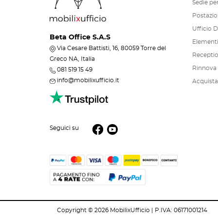
Sedie per
Postazio
Ufficio D
Beta Office S.A.S
Elementi 
Via Cesare Battisti, 16, 80059 Torre del
Recepti
Greco NA, Italia
Rinnova i
081 519 15 49
info@mobilixufficio.it
Acquista
Seguici su
Copyright © 2026 MobilixUfficio | P.IVA: 06171001214