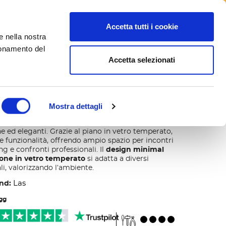
Seguici su
Accetta tutti i cookie
e nella nostra
search
Blog
ionamento del
Accetta selezionati
iunione I meet vetro
Mostra dettagli
ne I Meet vetro
è la soluzione ideale per sale
e ed eleganti. Grazie al piano in vetro temperato,
 e funzionalità, offrendo ampio spazio per incontri
ng e confronti professionali. Il
design minimal
ione in vetro temperato
si adatta a diversi
li, valorizzando l’ambiente.
Las
nd:
 gg