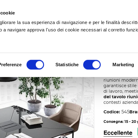
SPEDIZIONI GRATUITE A PARTIRE DA 250,00€
 cookie
gliorare la sua esperienza di navigazione e per le finalità descritt
 le categorie
 a navigare approva l'uso dei cookie necessari al corretto funz
re
Tavolo riunione I meet vetro
Preferenze
Statistiche
Marketing
Tavolo r
Il
tavolo riunio
riunioni modern
garantisce stile
di lavoro, meeti
del tavolo riun
contesti azienda
545
Codice:
Bra
Consegna: 15 - 20