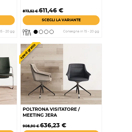
Prezzo
Prezzo
611,46 €
873,52 €
base
SCEGLI LA VARIANTE
5 - 20 gg
Consegna in 15 - 20 gg
sped gratis
POLTRONA VISITATORE /
MEETING JERA
Prezzo
Prezzo
636,23 €
908,90 €
base