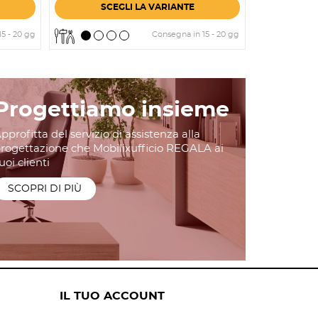
SCEGLI LA VARIANTE
5 - 20 gg
Consegna in 15 - 20 gg
Progettiamo insieme
pprofitta del servizio di assistenza alla
rogettazione che Mobilixufficio REGALA ai
uoi clienti
SCOPRI DI PIÙ
IL TUO ACCOUNT