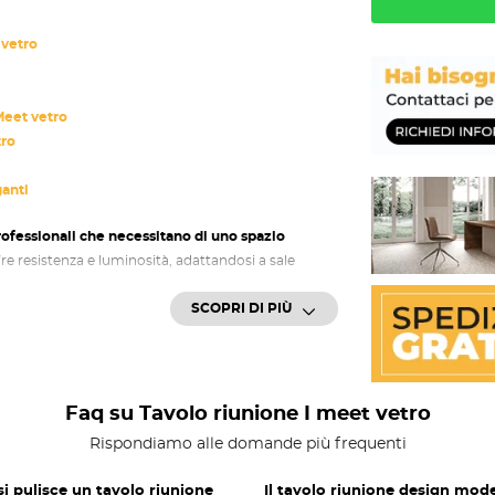
 vetro
Meet vetro
tro
anti
ofessionali che necessitano di uno spazio
fre resistenza e luminosità, adattandosi a sale
le del
tavolo riunione
I Meet vetro
lo rende una
SCOPRI DI PIÙ
 aziendale senza rinunciare alla comodità di
iunione I Meet vetro
ta in metallo verniciato e piano in vetro
Faq su Tavolo riunione I meet vetro
 durata nel tempo e facilità di manutenzione. Le
Rispondiamo alle domande più frequenti
volo a diversi spazi
, assicurando sempre un
i pulisce un tavolo riunione
Il tavolo riunione design mod