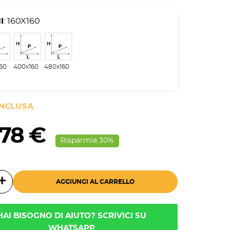
I
: 160X160
160
400x160
480x160
INCLUSA
,78 €
Risparmia 30%
AGGIUNGI AL CARRELLO
HAI BISOGNO DI AIUTO? SCRIVICI SU
WHATSAPP