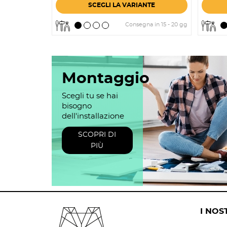
SCEGLI LA VARIANTE
Consegna in 15 - 20 gg
Montaggio
Scegli tu se hai
bisogno
dell'installazione
SCOPRI DI
PIÙ
I NOS