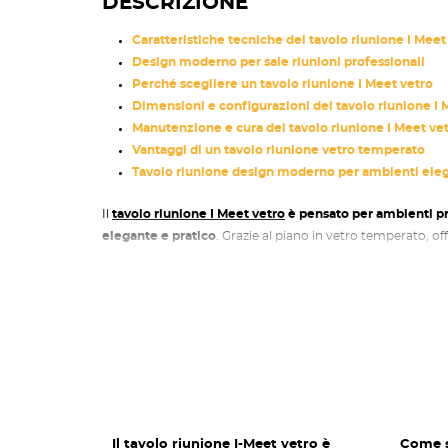
DESCRIZIONE
Caratteristiche tecniche del tavolo riunione I Meet
Design moderno per sale riunioni professionali
Perché scegliere un tavolo riunione I Meet vetro
Dimensioni e configurazioni del tavolo riunione I 
Manutenzione e cura del tavolo riunione I Meet ve
Vantaggi di un tavolo riunione vetro temperato
Tavolo riunione design moderno per ambienti eleg
Il
tavolo riunione I Meet vetro
è pensato per ambienti pr
elegante e pratico
. Grazie al piano in vetro temperato, of
riunioni di piccole e medie dimensioni.
L'estetica minima
scelta perfetta per uffici moderni, migliorando l'immagine
utilizzo.
Caratteristiche tecniche del tavolo r
Il
tavolo riunione I Meet vetro
è dotato di struttura robus
trasparente temperato. La qualità dei materiali garantisce
dimensioni disponibili permettono di adattare questo ta
ambiente di lavoro ordinato e professionale.
Il tavolo riunione I-Meet vetro è
Come s