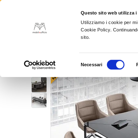
Questo sito web utilizza i
Utilizziamo i cookie per mi
Tutte
Cookie Policy. Continuando
sito.
Home
Tavoli riunione: l'arredo che non può manca
Selezione
Necessari
sped gratis
del
consenso