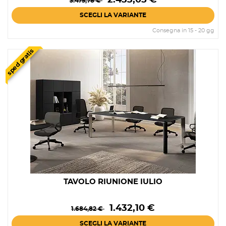
3.475,78 €
base
SCEGLI LA VARIANTE
Consegna in 15 - 20 gg
sped gratis
TAVOLO RIUNIONE IULIO
Prezzo
Prezzo
1.432,10 €
1.684,82 €
base
SCEGLI LA VARIANTE