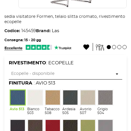
sedia visitatore Formen, telaio slitta cromato, rivestimento
ecopelle
145459
Las
Codice:
Brand:
Consegna: 15 - 20 gg
RIVESTIMENTO
: ECOPELLE
FINITURA
: AVIO 513
Avio 513
Bianco
Tabacco
Ardesia
Avorio
Grigio
503
508
505
507
504