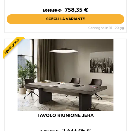
Prezzo
Prezzo
758,35 €
1.083,36 €
base
SCEGLI LA VARIANTE
Consegna in 15 - 20 gg
sped gratis
TAVOLO RIUNIONE JERA
Prezzo
Prezzo
2.433,05 €