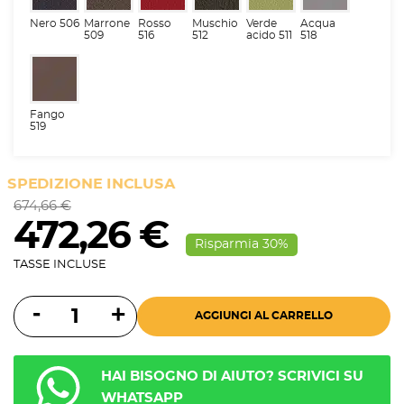
Nero 506
Marrone
Rosso
Muschio
Verde
Acqua
509
516
512
acido 511
518
Fango
519
SPEDIZIONE INCLUSA
674,66 €
472,26 €
Risparmia 30%
TASSE INCLUSE
AGGIUNGI AL CARRELLO
HAI BISOGNO DI AIUTO? SCRIVICI SU
WHATSAPP