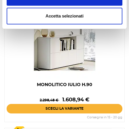
sped gratis
Accetta selezionati
MONOLITICO IULIO H.90
Prezzo
Prezzo
1.608,94 €
2.298,48 €
base
SCEGLI LA VARIANTE
Consegna in 15 - 20 gg