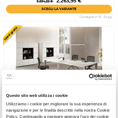
2.263,95 €
3.234,22 €
base
SCEGLI LA VARIANTE
Consegna in 15 - 20 gg
sped gratis
Questo sito web utilizza i cookie
MONOLITICO IULIO H.180
Utilizziamo i cookie per migliorare la sua esperienza di
Prezzo
Prezzo
3.029,14 €
navigazione e per le finalità descritte nella nostra Cookie
4.327,34 €
base
Policy. Continuando a navigare approva l'uso dei cookie
SCEGLI LA VARIANTE