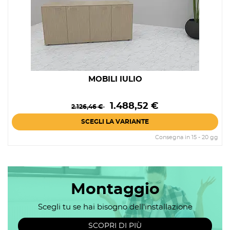
MOBILI IULIO
Prezzo
Prezzo
1.488,52 €
2.126,46 €
base
SCEGLI LA VARIANTE
Consegna in 15 - 20 gg
Montaggio
Scegli tu se hai bisogno dell'installazione
SCOPRI DI PIÙ