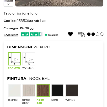
Tavolo riunione Iulio
15850
Las
Codice:
Brand:
Consegna: 15 - 20 gg
DIMENSIONI
: 200X120
200x120
260x120
FINITURA
: NOCE BALI
bianco
olmo
noce
Nero
Wengè
grey
bali