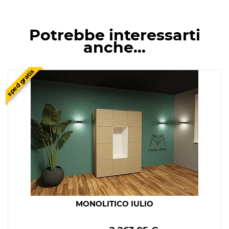
Potrebbe interessarti
anche…
sped gratis
MONOLITICO IULIO
Prezzo
Prezzo