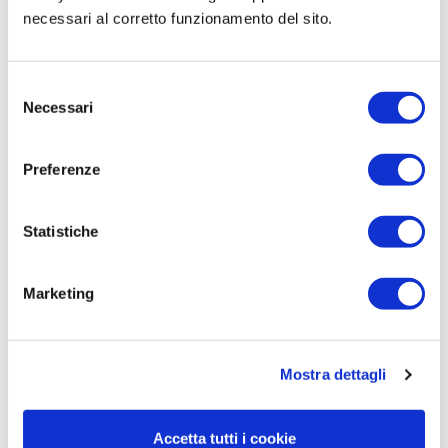
necessari al corretto funzionamento del sito.
Consegna in 15 - 20 gg
sped gratis
Selezione
Necessari
del
consenso
Preferenze
Statistiche
Marketing
MONOLITICO IULIO H.135
Mostra dettagli
Prezzo
Prezzo
1.787,42 €
2.553,46 €
base
SCEGLI LA VARIANTE
Accetta tutti i cookie
Consegna in 15 - 20 gg